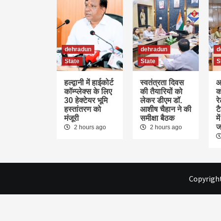
dehradun
dehradun
d
State
State
S
हल्द्वानी में हाईकोर्ट
स्वतंत्रता दिवस
आ
कॉम्प्लेक्स के लिए
की तैयारियों को
क
30 हेक्टेयर भूमि
लेकर डीएम डॉ.
र
हस्तांतरण को
आशीष चैहान ने की
ट
मंजूरी
समीक्षा बैठक
म
ज
2 hours ago
2 hours ago
Copyright