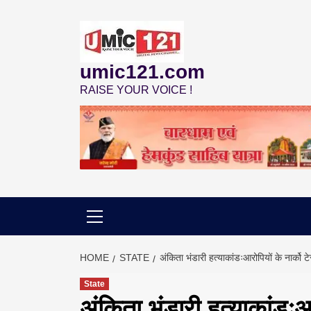
Skip
to
content
umic121.com
RAISE YOUR VOICE !
HOME
STATE
अंकिता भंडारी हत्याकांडःआरोपियों के नार्को 
State
अंकिता भंडारी हत्याकांडःआर