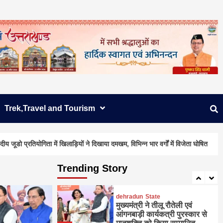
है असर
2
dehradun
State
जनपदीय जूडो प्रतियोगिता में
खिलाड़ियों ने दिखाया दमखम,
विभिन्न भार वर्गों में विजेता घोषित
3
dehradun
State
मिस उत्तराखंड 2026 में
रचनात्मकता के साथ स्वावलंबन का
Trek,Travel and Tourism
संदेश
4
िता में खिलाड़ियों ने दिखाया दमखम, विभिन्न भार वर्गों में विजेता घोषित
मिस
dehradun
State
अगले दो दिनों में भारी से बहुत भारी
बारिश की संभावना
Trending Story
5
dehradun
State
मुख्यमंत्री ने तीलू रौतेली एवं
आंगनबाड़ी कार्यकत्री पुरस्कार से