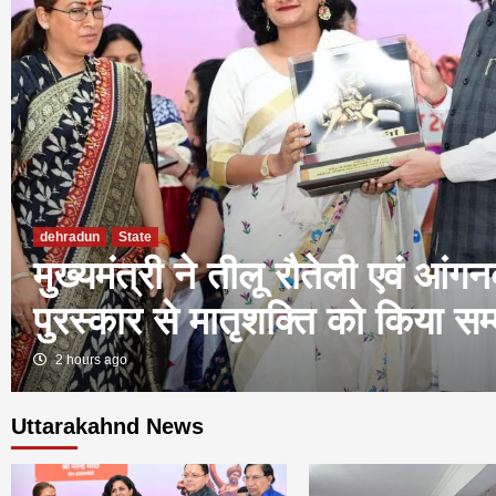
dehradun
State
मुख्यमंत्री ने तीलू रौतेली एवं आंग
पुरस्कार से मातृशक्ति को किया सम
2 hours ago
Uttarakahnd News