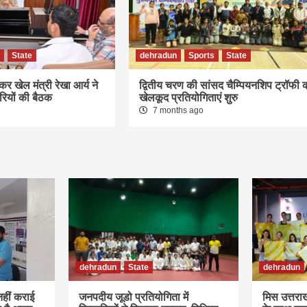
State
dehradun
Sports
State
र खेल मंत्री रेखा आर्य ने
द्वितीय चरण की सांसद चैम्पियनशिप ट्रॉफी 
ियों की बैठक
खेलकूद प्रतियोगिताएं शुरु
7 months ago
dehradun
State
dehradun
हीं कराई
जनपदीय जूडो प्रतियोगिता में
मिस उत्तरा