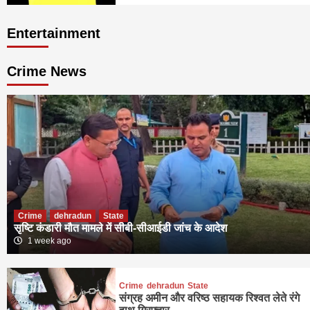
Entertainment
Crime News
Crime
dehradun
State
सृष्टि कंडारी मौत मामले में सीबी-सीआईडी जांच के आदेश
1 week ago
Crime
dehradun
State
संग्रह अमीन और वरिष्ठ सहायक रिश्वत लेते रंगे