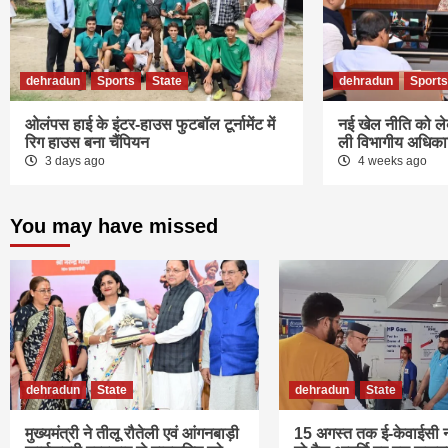
dehradun
Sports
State
dehradun
Sports
ओलंपस हाई के इंटर-हाउस फुटबॉल टूर्नामेंट में
नई खेल नीति को लेक
रिग हाउस बना चैंपियन
ली विभागीय अधिकार
3 days ago
4 weeks ago
You may have missed
dehradun
State
dehradun
State
मुख्यमंत्री ने तीलू रौतेली एवं आंगनबाड़ी
15 अगस्त तक ई-केवाईसी न