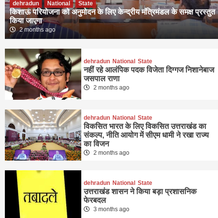
dehradun
National
State
किशाऊ परियोजना को अनुमोदन के लिए केन्द्रीय मंत्रिमंडल के समक्ष प्रस्तुत
किया जाएगा
2 months ago
dehradun
National
State
नहीं रहे आलंपिक पदक विजेता दिग्गज निशानेबाज
जसपाल राणा
2 months ago
dehradun
National
State
विकसित भारत के लिए विकसित उत्तराखंड का
संकल्प, नीति आयोग में सीएम धामी ने रखा राज्य
का विजन
2 months ago
dehradun
National
State
उत्तराखंड शासन ने किया बड़ा प्रशासनिक
फेरबदल
3 months ago