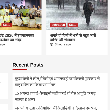
5
dehradun
State
मुख्यमंत्री ने तीलू रौतेली एवं
आंगनबाड़ी कार्यकत्री पुरस्कार से
State
dehradun
मातृशक्ति को किया सम्मानित
State
1
खंड 2026 में रचनात्मकता
अगले दो दिनों में भारी से बहुत भारी
dehradun
State
ावलंबन का संदेश
बारिश की संभावना
15 अगस्त तक ई-केवाईसी नहीं
 ago
3 hours ago
कराई तो गैस आपूर्ति पर पड़ सकता
है असर
2
Recent Posts
dehradun
State
जनपदीय जूडो प्रतियोगिता में
खिलाड़ियों ने दिखाया दमखम,
मुख्यमंत्री ने तीलू रौतेली एवं आंगनबाड़ी कार्यकत्री पुरस्कार से
विभिन्न भार वर्गों में विजेता घोषित
3
ा
मातृशक्ति को किया सम्मानित
15 अगस्त तक ई-केवाईसी नहीं कराई तो गैस आपूर्ति पर पड़
dehradun
State
मिस उत्तराखंड 2026 में
सकता है असर
रचनात्मकता के साथ स्वावलंबन का
संदेश
जनपदीय जूडो प्रतियोगिता में खिलाड़ियों ने दिखाया दमखम,
4