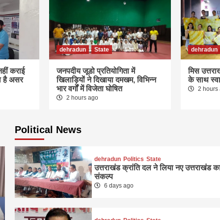
dehradun
State
dehradun
हीं कराई
जनपदीय जूडो प्रतियोगिता में
मिस उत्तरा
ा है असर
खिलाड़ियों ने दिखाया दमखम, विभिन्न
के साथ स्व
भार वर्गों में विजेता घोषित
2 hours
2 hours ago
Political News
dehradun
Politics
State
उत्तराखंड क्रांति दल ने लिया नए उत्तराखंड क
संकल्प
6 days ago