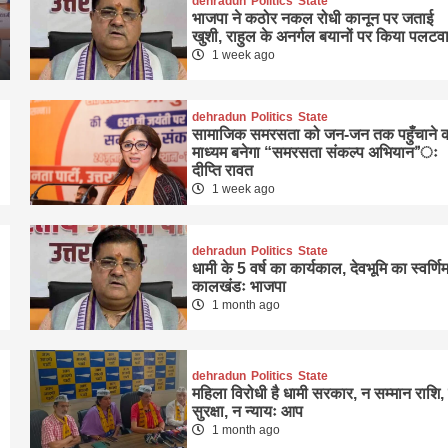
dehradun
Politics
State
भाजपा ने कठोर नकल रोधी कानून पर जताई
खुशी, राहुल के अनर्गल बयानों पर किया पलटव
1 week ago
dehradun
Politics
State
सामाजिक समरसता को जन-जन तक पहुँचाने 
माध्यम बनेगा “समरसता संकल्प अभियान”ः
दीप्ति रावत
1 week ago
dehradun
Politics
State
धामी के 5 वर्ष का कार्यकाल, देवभूमि का स्वर्णि
कालखंडः भाजपा
1 month ago
dehradun
Politics
State
महिला विरोधी है धामी सरकार, न सम्मान राशि,
सुरक्षा, न न्यायः आप
1 month ago