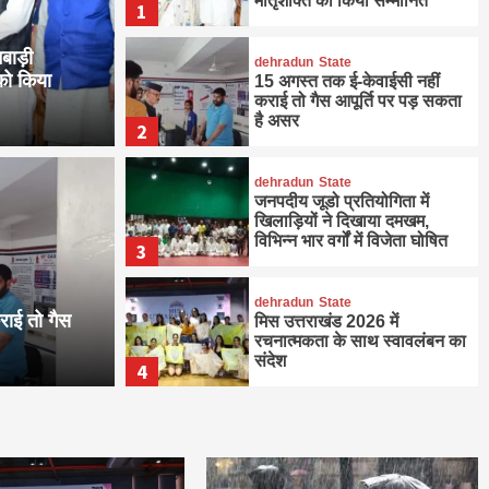
मातृशक्ति को किया सम्मानित
1
नबाड़ी
dehradun
State
 को किया
15 अगस्त तक ई-केवाईसी नहीं
कराई तो गैस आपूर्ति पर पड़ सकता
है असर
2
dehradun
State
जनपदीय जूडो प्रतियोगिता में
खिलाड़ियों ने दिखाया दमखम,
विभिन्न भार वर्गों में विजेता घोषित
3
केवाईसी नहीं कराई तो गैस
सकता है असर
dehradun
State
राई तो गैस
मिस उत्तराखंड 2026 में
रचनात्मकता के साथ स्वावलंबन का
संदेश
4
dehradun
State
अगले दो दिनों में भारी से बहुत भारी
बारिश की संभावना