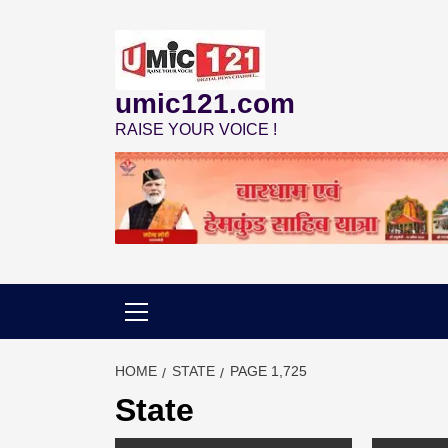
Skip
to
content
umic121.com
RAISE YOUR VOICE !
HOME
STATE
PAGE 1,725
State