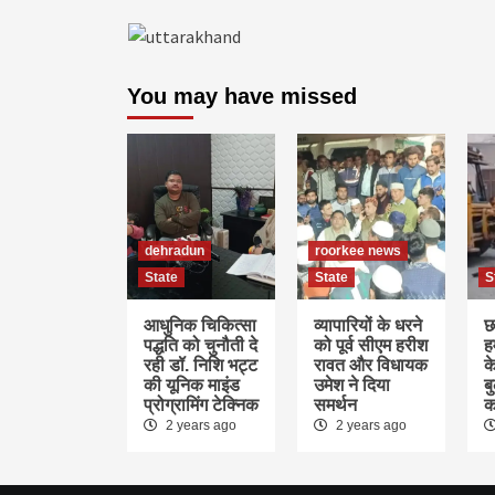
You may have missed
dehradun
roorkee news
State
State
S
आधुनिक चिकित्सा
व्यापारियों के धरने
छ
पद्धति को चुनौती दे
को पूर्व सीएम हरीश
ह
रही डॉ. निशि भट्ट
रावत और विधायक
क
की यूनिक माइंड
उमेश ने दिया
ब
प्रोग्रामिंग टेक्निक
समर्थन
क
2 years ago
2 years ago