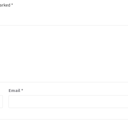
marked
*
Email
*