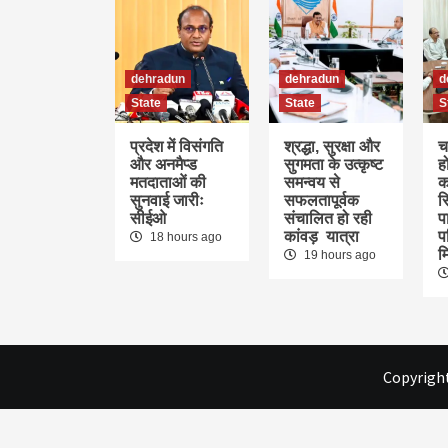
dehradun
dehradun
d
State
State
S
प्रदेश में विसंगति
श्रद्धा, सुरक्षा और
च
और अनमैप्ड
सुगमता के उत्कृष्ट
ह
मतदाताओं की
समन्वय से
क
सुनवाई जारीः
सफलतापूर्वक
स
सीईओ
संचालित हो रही
पा
कांवड़ यात्रा
प
18 hours ago
म
19 hours ago
Copyright