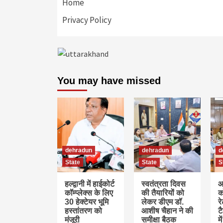
Home
Privacy Policy
You may have missed
dehradun
dehradun
d
State
State
S
हल्द्वानी में हाईकोर्ट
स्वतंत्रता दिवस
आ
कॉम्प्लेक्स के लिए
की तैयारियों को
क
30 हेक्टेयर भूमि
लेकर डीएम डॉ.
र
हस्तांतरण को
आशीष चैहान ने की
ट
मंजूरी
समीक्षा बैठक
म