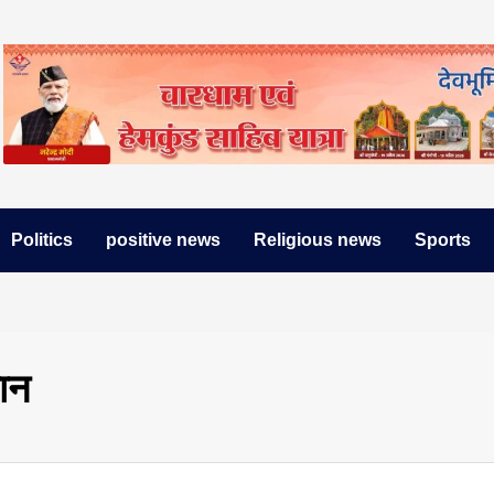
Politics
positive news
Religious news
Sports
जान