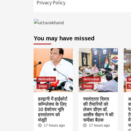
Privacy Policy
You may have missed
dehradun
dehradun
d
State
State
S
हल्द्वानी में हाईकोर्ट
स्वतंत्रता दिवस
आ
कॉम्प्लेक्स के लिए
की तैयारियों को
क
30 हेक्टेयर भूमि
लेकर डीएम डॉ.
र
हस्तांतरण को
आशीष चैहान ने की
ट
मंजूरी
समीक्षा बैठक
म
ज
17 hours ago
17 hours ago