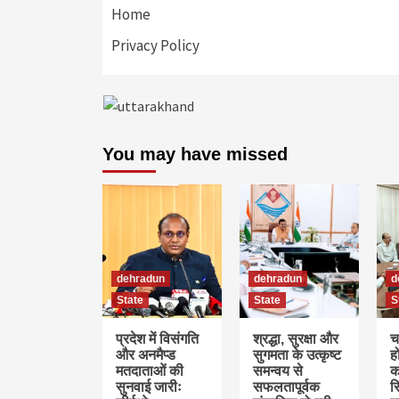
Home
Privacy Policy
You may have missed
dehradun
dehradun
d
State
State
S
प्रदेश में विसंगति
श्रद्धा, सुरक्षा और
च
और अनमैप्ड
सुगमता के उत्कृष्ट
ह
मतदाताओं की
समन्वय से
क
सुनवाई जारीः
सफलतापूर्वक
स