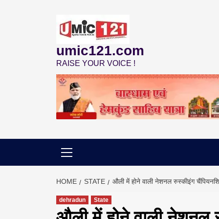
Skip
to
content
umic121.com
RAISE YOUR VOICE !
HOME
STATE
औली में होने वाली नेशनल रुस्कीइंग चैंपियनशिप
dehradun
State
औली में होने वाली नेशनल रु