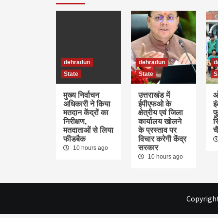
dehradun
dehradun
d
State
State
S
मुख्य निर्वाचन
उत्तराखंड में
ओ
अधिकारी ने किया
ईपीएफओ के
इ
मतदान केंद्रों का
क्षेत्रीय एवं जिला
फु
निरीक्षण,
कार्यालय खोलने
र
मतदाताओं से लिया
के प्रस्ताव पर
च
फीडबैक
विचार करेगी केंद्र
सरकार
10 hours ago
10 hours ago
Copyright