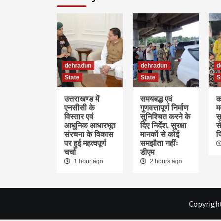
dehradun
dehradun
d
State
State
S
उत्तराखण्ड में
समयबद्ध एवं
क
एनसीसी के
गुणवत्तापूर्ण निर्माण
म
विस्तार एवं
सुनिश्चित करने के
स
आधुनिक आधारभूत
दिए निर्देश, सुरक्षा
स
संरचना के विकास
मानकों से कोई
ज
पर हुई महत्वपूर्ण
समझौता नहींः
चर्चा
डीएम
1 hour ago
2 hours ago
Copyright