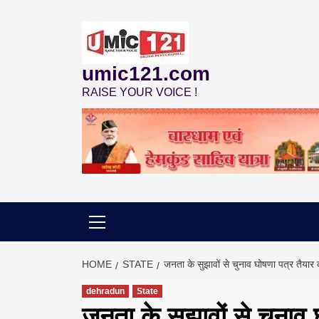
Skip
to
content
umic121.com
RAISE YOUR VOICE !
HOME
STATE
जनता के सुझावों से चुनाव घोषणा पत्र तैयार
dehradun
State
जनता के सुझावों से चुनाव