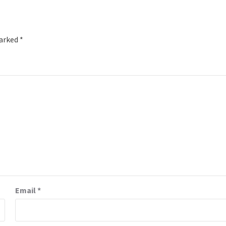
marked
*
Email
*