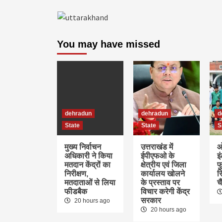
You may have missed
dehradun
dehradun
d
State
State
S
मुख्य निर्वाचन
उत्तराखंड में
ओ
अधिकारी ने किया
ईपीएफओ के
इ
मतदान केंद्रों का
क्षेत्रीय एवं जिला
फु
निरीक्षण,
कार्यालय खोलने
र
मतदाताओं से लिया
के प्रस्ताव पर
च
फीडबैक
विचार करेगी केंद्र
सरकार
20 hours ago
20 hours ago