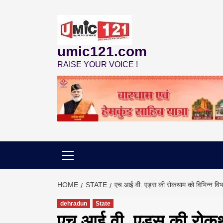
Skip
to
content
umic121.com
RAISE YOUR VOICE !
HOME
STATE
एच.आई.वी. एड्स की रोकथाम को विभिन्न विभ
dehradun
State
एच.आई.वी. एड्स की रोकथाम