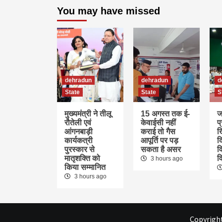
You may have missed
dehradun
dehradun
d
State
State
S
मुख्यमंत्री ने तीलू
15 अगस्त तक ई-
ज
रौतेली एवं
केवाईसी नहीं
प
आंगनबाड़ी
कराई तो गैस
ख
कार्यकत्री
आपूर्ति पर पड़
द
पुरस्कार से
सकता है असर
वि
मातृशक्ति को
व
3 hours ago
किया सम्मानित
3 hours ago
Copyright