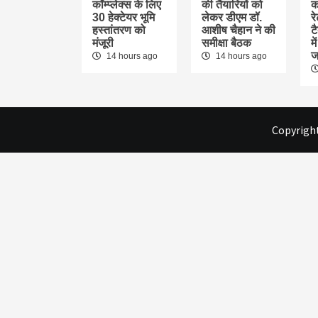
कॉम्प्लेक्स के लिए
की तैयारियों को
क
30 हेक्टेयर भूमि
लेकर डीएम डॉ.
र
हस्तांतरण को
आशीष चैहान ने की
ट
मंजूरी
समीक्षा बैठक
म
ज
14 hours ago
14 hours ago
Copyright