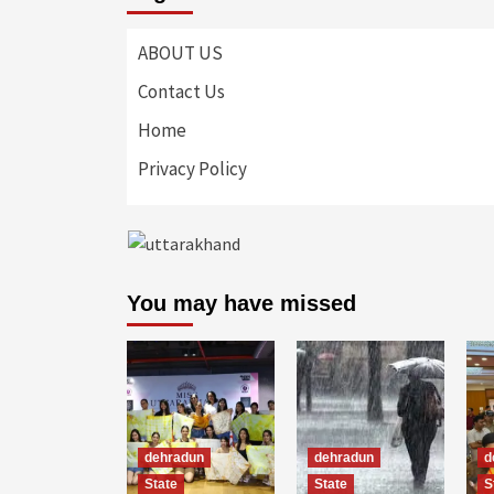
ABOUT US
Contact Us
Home
Privacy Policy
You may have missed
dehradun
dehradun
d
State
State
S