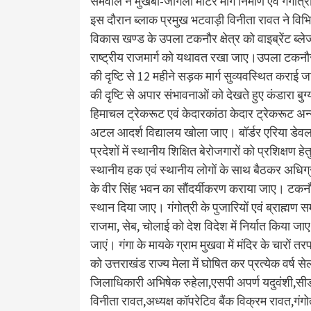
सेमवाल ने मुखबा-जांगला मोटर मार्ग निर्माण एवं गंगोत्र
इस दौरान ब्लाक प्रमुख भटवाड़ी विनीता रावत ने विभिन्
विकास खण्ड के उपला टकनौर क्षेत्र को वाइब्रेंट ब्ले
राष्ट्रीय राजमार्ग को यथावत रखा जाए।उपला टकनौर 
की दृष्टि से 12 महीने सड़क मार्ग सुव्यवस्थित कराई ज
की दृष्टि से अपार संभावनाओं को देखते हुए कंडारा बुग
हिमाचल ट्रेकरूट एवं केदारकांठा केदार ट्रेकरूट अन्य 
अटल आदर्श विद्यालय खोला जाए। बॉर्डर एरिया डेव
प्रदेशों में स्थानीय शिक्षित बेरोजगारों को प्रशिक्षण ह
स्थानीय हक एवं स्थानीय लोगों के साथ बैठकर अधि
के वीर सिंह भवन का सौंदर्यीकरण कराया जाए। टकनौर 
स्थान दिया जाए। गंगोत्री के पुजारियों एवं ब्राह्म
राजमा, सेब, चोलाई को देश विदेश में निर्यात किया जा
जाएं। गंगा के मायके ग्राम मुखवा में मंदिर के चारों 
को उत्तराखंड राज्य मेला में घोषित कर प्रत्येक वर्
जिलाधिकारी अभिषेक रुहेला,एसपी अपर्ण यदुवंशी,स
विनीता रावत,अध्यक्ष कॉपरेटिव बैंक विक्रम रावत,गंगो