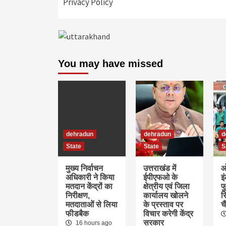
Privacy Policy
You may have missed
dehradun
dehradun
d
State
State
S
मुख्य निर्वाचन
उत्तराखंड में
ओ
अधिकारी ने किया
ईपीएफओ के
इ
मतदान केंद्रों का
क्षेत्रीय एवं जिला
फु
निरीक्षण,
कार्यालय खोलने
र
मतदाताओं से लिया
के प्रस्ताव पर
च
फीडबैक
विचार करेगी केंद्र
सरकार
16 hours ago