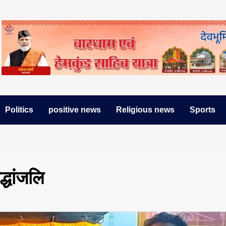
Politics
positive news
Religious news
Sports
्धांजलि