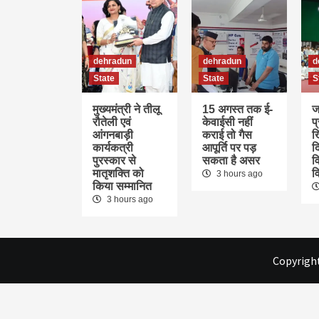
dehradun
dehradun
d
State
State
S
मुख्यमंत्री ने तीलू
15 अगस्त तक ई-
ज
रौतेली एवं
केवाईसी नहीं
प
आंगनबाड़ी
कराई तो गैस
ख
कार्यकत्री
आपूर्ति पर पड़
द
पुरस्कार से
सकता है असर
वि
मातृशक्ति को
व
3 hours ago
किया सम्मानित
3 hours ago
Copyright