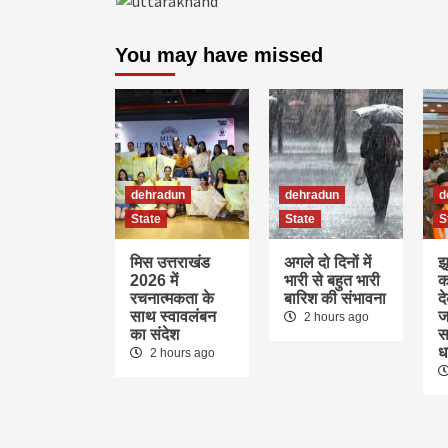
You may have missed
dehradun
dehradun
d
State
State
S
मिस उत्तराखंड
अगले दो दिनों में
झ
2026 में
भारी से बहुत भारी
क
रचनात्मकता के
बारिश की संभावना
द
साथ स्वावलंबन
ज
2 hours ago
का संदेश
स
ध
2 hours ago