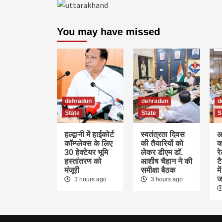
You may have missed
dehradun
dehradun
d
State
State
S
हल्द्वानी में हाईकोर्ट
स्वतंत्रता दिवस
आ
कॉम्प्लेक्स के लिए
की तैयारियों को
क
30 हेक्टेयर भूमि
लेकर डीएम डॉ.
र
हस्तांतरण को
आशीष चैहान ने की
ट
मंजूरी
समीक्षा बैठक
म
ज
3 hours ago
3 hours ago