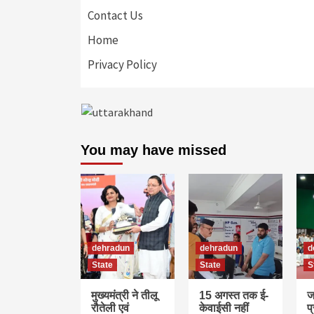
Contact Us
Home
Privacy Policy
You may have missed
dehradun
dehradun
d
State
State
S
मुख्यमंत्री ने तीलू
15 अगस्त तक ई-
ज
रौतेली एवं
केवाईसी नहीं
प