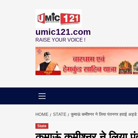
Skip
to
content
umic121.com
RAISE YOUR VOICE !
HOME
STATE
कुमाऊं कमीश्नर ने लिया पंतनगर हवाई अड्ड
State
कुमाऊं कमीश्नर ने लिया 