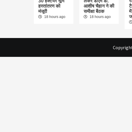
30 हेक्टेयर भूमि
लेकर डीएम डॉ.
र
हस्तांतरण को
आशीष चैहान ने की
ट
मंजूरी
समीक्षा बैठक
म
ज
18 hours ago
18 hours ago
Copyright