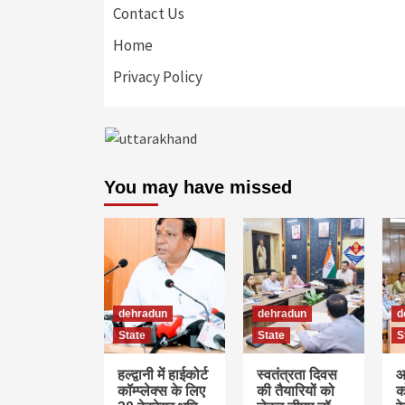
Contact Us
Home
Privacy Policy
You may have missed
dehradun
dehradun
d
State
State
S
हल्द्वानी में हाईकोर्ट
स्वतंत्रता दिवस
आ
कॉम्प्लेक्स के लिए
की तैयारियों को
क