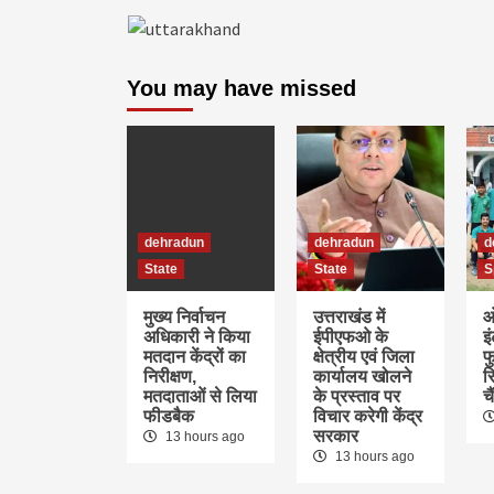
You may have missed
dehradun
dehradun
d
State
State
S
मुख्य निर्वाचन
उत्तराखंड में
ओ
अधिकारी ने किया
ईपीएफओ के
इ
मतदान केंद्रों का
क्षेत्रीय एवं जिला
फु
निरीक्षण,
कार्यालय खोलने
र
मतदाताओं से लिया
के प्रस्ताव पर
च
फीडबैक
विचार करेगी केंद्र
सरकार
13 hours ago
13 hours ago