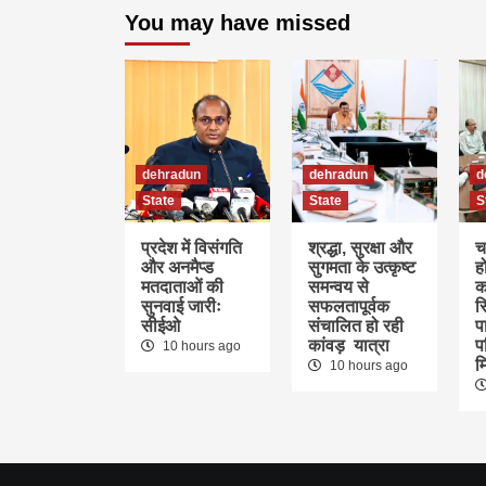
You may have missed
dehradun
dehradun
d
State
State
S
प्रदेश में विसंगति
श्रद्धा, सुरक्षा और
च
और अनमैप्ड
सुगमता के उत्कृष्ट
ह
मतदाताओं की
समन्वय से
क
सुनवाई जारीः
सफलतापूर्वक
स
सीईओ
संचालित हो रही
पा
कांवड़ यात्रा
प
10 hours ago
म
10 hours ago