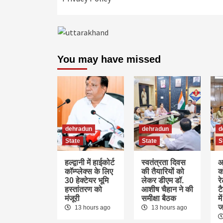
You may have missed
dehradun
dehradun
d
State
State
S
हल्द्वानी में हाईकोर्ट
स्वतंत्रता दिवस
आ
कॉम्प्लेक्स के लिए
की तैयारियों को
क
30 हेक्टेयर भूमि
लेकर डीएम डॉ.
र
हस्तांतरण को
आशीष चैहान ने की
ट
मंजूरी
समीक्षा बैठक
म
ज
13 hours ago
13 hours ago