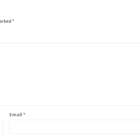
marked
*
Email
*