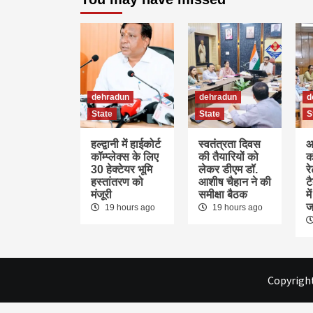
dehradun
dehradun
d
State
State
S
हल्द्वानी में हाईकोर्ट
स्वतंत्रता दिवस
आ
कॉम्प्लेक्स के लिए
की तैयारियों को
क
30 हेक्टेयर भूमि
लेकर डीएम डॉ.
र
हस्तांतरण को
आशीष चैहान ने की
ट
मंजूरी
समीक्षा बैठक
म
ज
19 hours ago
19 hours ago
Copyright