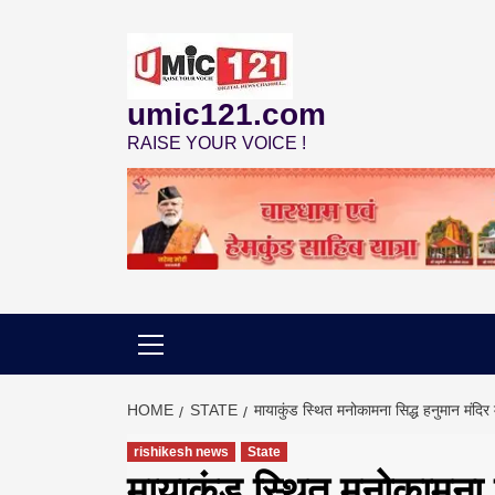
Skip
to
content
umic121.com
RAISE YOUR VOICE !
HOME
STATE
मायाकुंड स्थित मनोकामना सिद्ध हनुमान मंदिर म
rishikesh news
State
मायाकुंड स्थित मनोकामना सि