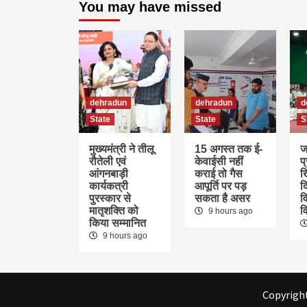
You may have missed
dehradun
dehradun
d
State
State
S
मुख्यमंत्री ने तीलू
15 अगस्त तक ई-
ज
रौतेली एवं
केवाईसी नहीं
प
आंगनबाड़ी
कराई तो गैस
ख
कार्यकत्री
आपूर्ति पर पड़
द
पुरस्कार से
सकता है असर
वि
मातृशक्ति को
व
9 hours ago
किया सम्मानित
9 hours ago
Copyright