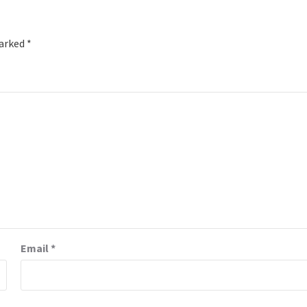
marked
*
Email
*