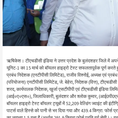
ऋषिकेश। टीएचडीसी इंडिया ने उत्तर प्रदेश के बुलंदशहर जिले में अपने
यूनिट-1 का 15 मार्च को बॉयलर हाइड्रो टेस्ट सफलतापूर्वक पूर्ण करते हु
प्रबंध निदेशक (एनटीपीसी लिमिटेड), राजीव विश्नोई, अध्‍यक्ष एवं प्रब
(परियोजना) एनटीपीसी लिमिटेड, जे. बेहेरा, निदेशक (वित्त), टीएचडीस
शरद, कार्यपालक निदेशक, खुर्जा एसटीपीपी एवं टीएचडीसी इंडिया लिमि
(आई०ए०एस०), जिलाधिकारी, बुलंदशर और श्लोक कुमार, (आई0पी0एस0)
बॉयलर हाइड्रो टेस्ट बॉयलर ट्यूबों में 52,209 वेल्डिंग ज्‍वाइंट की इं
पाटर्स वाले हिस्से को पानी से भर दिया गया और 439.4 किग्रा. फोर्स 
का लगभग 1.5 गुना है (अर्थात 291.9 किग्रा फोर्स प्रति वर्ग सेमी.)।