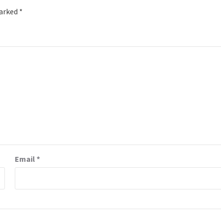
marked
*
Email
*