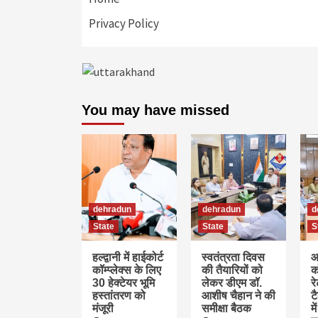
Privacy Policy
You may have missed
dehradun
dehradun
d
State
State
S
हल्द्वानी में हाईकोर्ट
स्वतंत्रता दिवस
आ
कॉम्प्लेक्स के लिए
की तैयारियों को
क
30 हेक्टेयर भूमि
लेकर डीएम डॉ.
र
हस्तांतरण को
आशीष चैहान ने की
ट
मंजूरी
समीक्षा बैठक
म