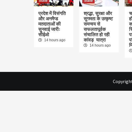
State
State
S
प्रदेश में विसंगति
श्रद्धा, सुरक्षा और
च
और अनमैप्ड
सुगमता के उत्कृष्ट
ह
मतदाताओं की
समन्वय से
क
सुनवाई जारीः
सफलतापूर्वक
स
सीईओ
संचालित हो रही
पा
कांवड़ यात्रा
प
14 hours ago
म
14 hours ago
Copyright