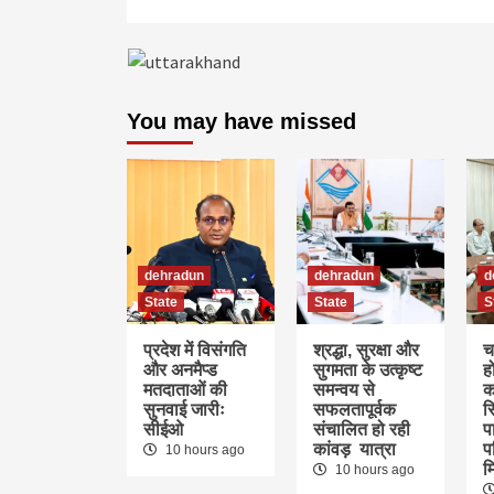
You may have missed
dehradun
dehradun
d
State
State
S
प्रदेश में विसंगति
श्रद्धा, सुरक्षा और
च
और अनमैप्ड
सुगमता के उत्कृष्ट
ह
मतदाताओं की
समन्वय से
क
सुनवाई जारीः
सफलतापूर्वक
स
सीईओ
संचालित हो रही
पा
कांवड़ यात्रा
प
10 hours ago
म
10 hours ago