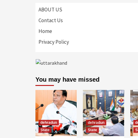
ABOUT US
Contact Us
Home
Privacy Policy
You may have missed
dehradun
dehradun
d
State
State
S