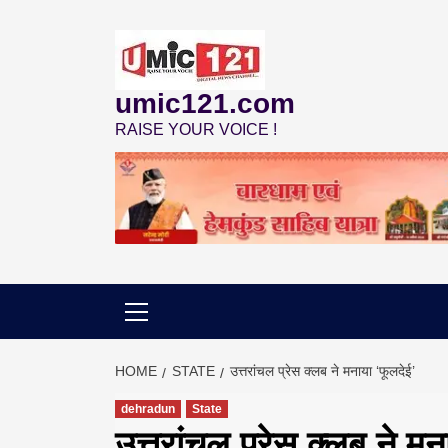
Skip
to
content
umic121.com
RAISE YOUR VOICE !
HOME
STATE
उत्तरांचल प्रेस क्लब ने मनाया ‘फूलदेई’
dehradun
State
उत्तरांचल प्रेस क्लब ने मन