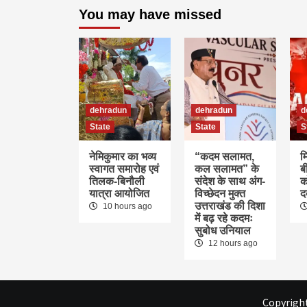
You may have missed
dehradun
dehradun
d
State
State
S
नेमिकुमार का भव्य
“कदम सलामत,
म
स्वागत समारोह एवं
कल सलामत” के
ब
तिलक-बिनौली
संदेश के साथ अंग-
क
यात्रा आयोजित
विच्छेदन मुक्त
द
उत्तराखंड की दिशा
10 hours ago
में बढ़ रहे कदमः
सुबोध उनियाल
12 hours ago
Copyright