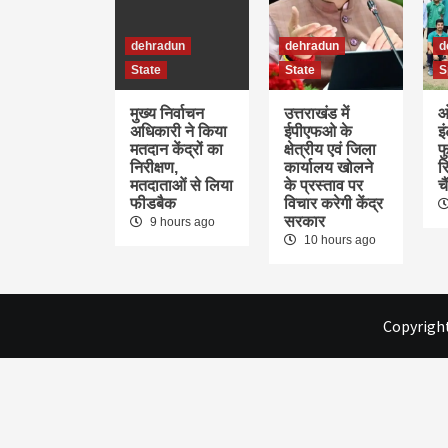
dehradun
dehradun
d
State
State
S
मुख्य निर्वाचन
उत्तराखंड में
ओ
अधिकारी ने किया
ईपीएफओ के
इ
मतदान केंद्रों का
क्षेत्रीय एवं जिला
फु
निरीक्षण,
कार्यालय खोलने
र
मतदाताओं से लिया
के प्रस्ताव पर
च
फीडबैक
विचार करेगी केंद्र
सरकार
9 hours ago
10 hours ago
Copyright