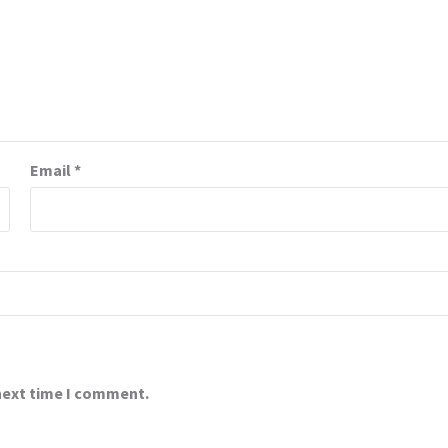
Email
*
 next time I comment.