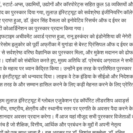
ं, स्टार्ट-अप्स, उद्यमियों, उद्योगों और कॉरपोरेट्स सहित कुल 58 व्यक्तियों 
द का पुरस्कार दिया गया, तुलाज़ इंस्टिट्यूट को सर्वश्रेष्ठ इंजीनियरिंग कॉल
्कार प्राप्त हुआ, डॉ. कुंवर सिंह वैसला को इनोवेटिव रिसर्चर ऑफ द ईयर का
िटी कोआर्डिनेशन का पुरस्कार प्रदान किया गया।
टाइम अचीवमेंट अवार्ड प्राप्त हुआ, रानू इस्कंदर को इंडोनेशिया की नेगेरी
ेसोम इलुकोर को पूर्वी अफ्रीका में युगांडा से बेस्ट प्रिंसिपल ऑफ द ईयर क
 से सर्वश्रेष्ठ वरिष्ठ वैज्ञानिक का पुरस्कार मिला, और मुकेश मदानन को ढो
। दर्शकों को संबोधित करते हुए, मुख्य अतिथि डॉ. प्रेमचंद अग्रवाल ने सभी
 के महत्व पर ध्यान केंद्रित किया। उन्होंने इस तरह के प्रतिष्ठित पुरस्कार
 इंस्टीट्यूट को धन्यवाद दिया। लाइफ वे टेक इंडिया के सीईओ और निदेश
ें इस तरह के और सम्मान हासिल करने के लिए कड़ी मेहनत करने के लिए प्रेरि
 तुलाज़ इंस्टिट्यूट में ग्लोबल एजुकेशन एंड कॉर्पाेरेट लीडरशिप अवार्ड्स
य, राष्ट्रीय, क्षेत्रीय और स्थानीय स्तर पर प्रगति के अवसर पैदा करने के
लिए एक शानदार अवसर प्रदान करेगा। मैं आज यहां मौजूद सभी पुरस्कार विजेताओं
 जो शैक्षिक, वित्तीय, आर्थिक और प्रबंधन के मुद्दों में अपनी नेतृत्व
ीवियों को एक साथ लाता है। इस अवसर पर डॉ. निशांत सक्सेना, डॉ. रनित