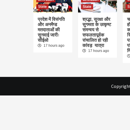
State
State
S
प्रदेश में विसंगति
श्रद्धा, सुरक्षा और
च
और अनमैप्ड
सुगमता के उत्कृष्ट
ह
मतदाताओं की
समन्वय से
क
सुनवाई जारीः
सफलतापूर्वक
स
सीईओ
संचालित हो रही
पा
कांवड़ यात्रा
प
17 hours ago
म
17 hours ago
Copyright