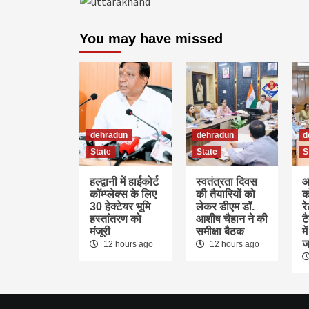
You may have missed
dehradun
dehradun
d
State
State
S
हल्द्वानी में हाईकोर्ट
स्वतंत्रता दिवस
आ
कॉम्प्लेक्स के लिए
की तैयारियों को
क
30 हेक्टेयर भूमि
लेकर डीएम डॉ.
र
हस्तांतरण को
आशीष चैहान ने की
ट
मंजूरी
समीक्षा बैठक
म
ज
12 hours ago
12 hours ago