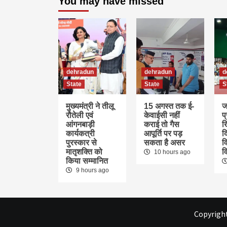
You may have missed
dehradun
dehradun
d
State
State
S
मुख्यमंत्री ने तीलू
15 अगस्त तक ई-
ज
रौतेली एवं
केवाईसी नहीं
प
आंगनबाड़ी
कराई तो गैस
ख
कार्यकत्री
आपूर्ति पर पड़
द
पुरस्कार से
सकता है असर
वि
मातृशक्ति को
व
10 hours ago
किया सम्मानित
9 hours ago
Copyright