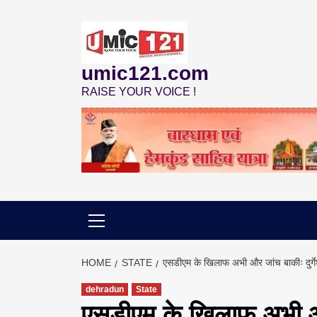
Skip
to
content
umic121.com
RAISE YOUR VOICE !
HOME
STATE
एसडीएम के खिलाफ अभी और जांच बाकीः दुर्गे
dehradun
State
एसडीएम के खिलाफ अभी और 