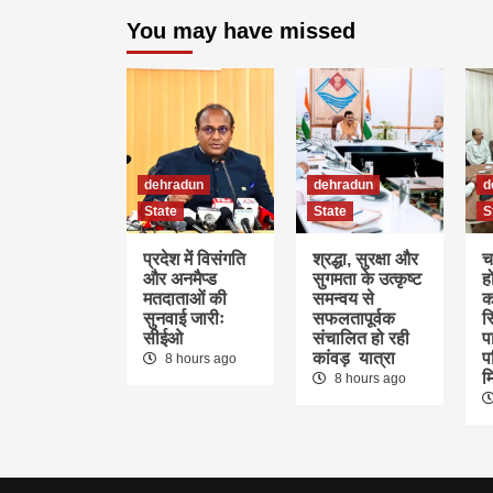
You may have missed
dehradun
dehradun
d
State
State
S
प्रदेश में विसंगति
श्रद्धा, सुरक्षा और
च
और अनमैप्ड
सुगमता के उत्कृष्ट
ह
मतदाताओं की
समन्वय से
क
सुनवाई जारीः
सफलतापूर्वक
स
सीईओ
संचालित हो रही
पा
कांवड़ यात्रा
प
8 hours ago
म
8 hours ago