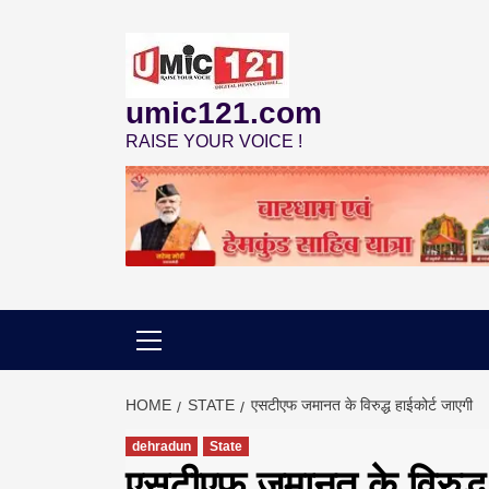
Skip
to
content
umic121.com
RAISE YOUR VOICE !
HOME
STATE
एसटीएफ जमानत के विरुद्ध हाईकोर्ट जाएगी
dehradun
State
एसटीएफ जमानत के विरुद्ध 