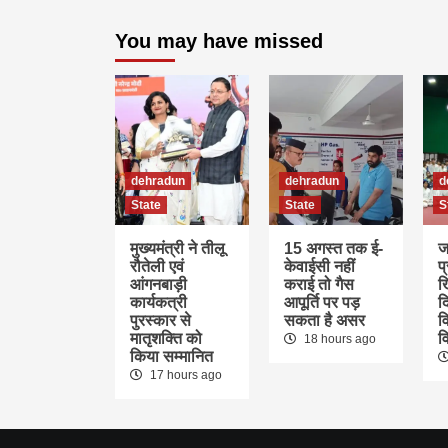
You may have missed
dehradun
dehradun
d
State
State
S
मुख्यमंत्री ने तीलू
15 अगस्त तक ई-
ज
रौतेली एवं
केवाईसी नहीं
प
आंगनबाड़ी
कराई तो गैस
ख
कार्यकत्री
आपूर्ति पर पड़
द
पुरस्कार से
सकता है असर
वि
मातृशक्ति को
व
18 hours ago
किया सम्मानित
17 hours ago