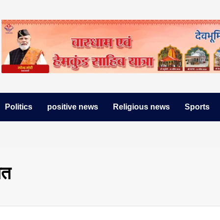
Politics
positive news
Religious news
Sports
ित