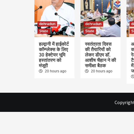
dehradun
dehradun
d
State
State
S
हल्द्वानी में हाईकोर्ट
स्वतंत्रता दिवस
आ
कॉम्प्लेक्स के लिए
की तैयारियों को
क
30 हेक्टेयर भूमि
लेकर डीएम डॉ.
र
हस्तांतरण को
आशीष चैहान ने की
ट
मंजूरी
समीक्षा बैठक
म
ज
20 hours ago
20 hours ago
Copyright