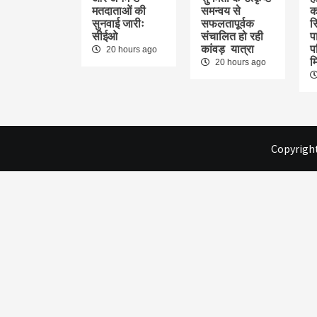
मतदाताओं की
समन्वय से
क
सुनवाई जारीः
सफलतापूर्वक
स
सीईओ
संचालित हो रही
पा
कांवड़ यात्रा
प
20 hours ago
म
20 hours ago
Copyright