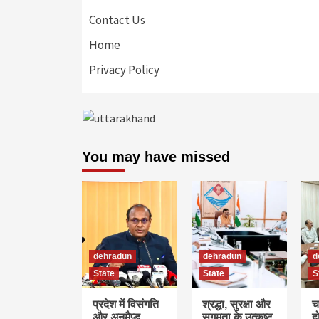
Contact Us
Home
Privacy Policy
You may have missed
dehradun
dehradun
d
State
State
S
प्रदेश में विसंगति
श्रद्धा, सुरक्षा और
च
और अनमैप्ड
सुगमता के उत्कृष्ट
ह