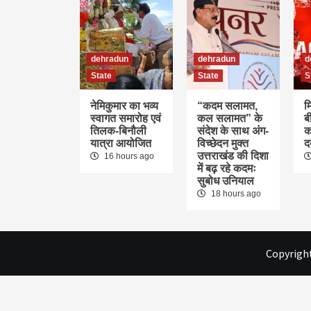
dehradun
dehradun
d
State
State
S
नेमिकुमार का भव्य
“कदम सलामत,
म
स्वागत समारोह एवं
कल सलामत” के
ब
तिलक-बिनौली
संदेश के साथ अंग-
क
यात्रा आयोजित
विच्छेदन मुक्त
द
उत्तराखंड की दिशा
16 hours ago
में बढ़ रहे कदमः
सुबोध उनियाल
18 hours ago
Copyright